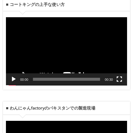
■ コートキングの上手な使い方
動
画
プ
レ
ー
ヤ
00:00
00:30
ー
■ わんにゃんfactoryのパキスタンでの製造現場
動