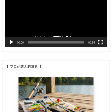
画
プ
レ
ー
ヤ
00:00
00:55
ー
【 プロが選ぶ釣道具 】