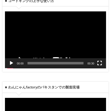
■ コートキングの上手な使い方
動
画
プ
レ
ー
ヤ
00:00
00:30
ー
■ わんにゃんfactoryのパキスタンでの製造現場
動
画