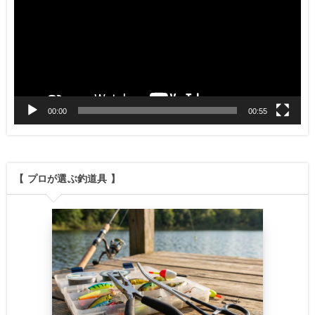
プ
レ
ー
ヤ
00:00
00:55
ー
【 プロが選ぶ釣道具 】